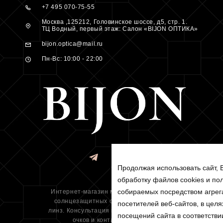
+7 495 070-75-55
Москва ,125212, Головинское шоссе, д5, стр. 1.
ТЦ Водный, первый этаж: Салон «BIJON ОПТИКА»
bijon.optica@mail.ru
Пн-Вс: 10:00 - 22:00
Продолжая использовать сайт, 
обработку файлов cookies и по
собираемых посредством агрега
Интернет-магазин медицинских оправ,
солнцезащитных очков и контакнтых
посетителей веб-сайтов, в целя
линз. Консультация и подбор всех видов
посещений сайта в соответстви
очков и контактных линз.