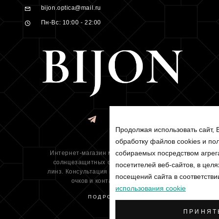
bijon.optica@mail.ru
Пн-Вс: 10:00 - 22:00
Продолжая использовать сайт, 
обработку файлов cookies и по
собираемых посредством агрега
Интернет-магазин медицинских оправ,
солнцезащитных очков и контакнтых
посетителей веб-сайтов, в целя
линз. Консультация и подбор всех видов
посещений сайта в соответстви
очков и контактных линз.
использования cookie
ПОДРОБНЕЕ
ПРИНЯТ