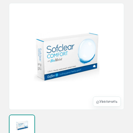
⌕
Увеличить