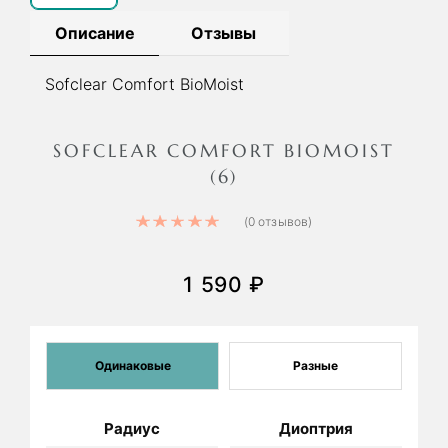
Описание
Отзывы
Sofclear Comfort BioMoist
SOFCLEAR COMFORT BIOMOIST
(
6
)
Rated
5.00
out of 5
(
0
отзывов)
1 590
₽
Одинаковые
Разные
Радиус
Диоптрия