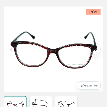
-20%
⌕
Увеличить